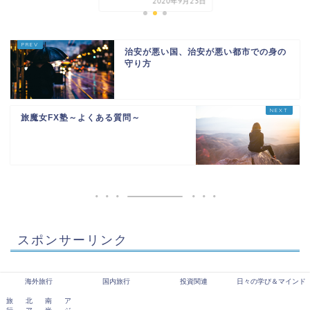
2020年9月23日
治安が悪い国、治安が悪い都市での身の
守り方
旅魔女FX塾～よくある質問～
スポンサーリンク
海外旅行
国内旅行
投資関連
日々の学び＆マインド
プライバシーポリシー
免責事項
旅
北
南
ア
2018–2026 旅魔女トレーダー廣田真美のアメブロでは言えない話