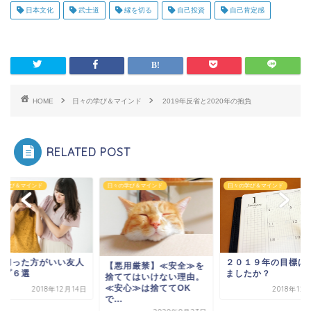
日本文化
武士道
縁を切る
自己投資
自己肯定感
HOME
日々の学び＆マインド
2019年反省と2020年の抱負
RELATED POST
の学び＆マインド
日々の学び＆マインド
日々の学び＆マインド
を切った方がいい友人
２０１９年の目標は
【悪用厳禁】≪安全≫を
イプ６選
ましたか？
捨ててはいけない理由。
≪安心≫は捨ててOK
2018年12月14日
2018年12
で...