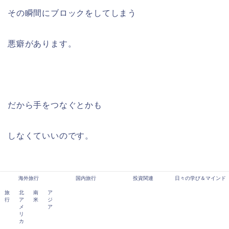
その瞬間にブロックをしてしまう
悪癖があります。
だから手をつなぐとかも
しなくていいのです。
海外旅行
国内旅行
投資関連
日々の学び＆マインド
旅
北
南
ア
仲良くなって相手の興味が
行
ア
米
ジ
メ
ア
リ
カ
自分にあるとわかったら、