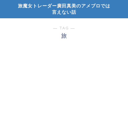
旅魔女トレーダー廣田真美のアメブロでは
言えない話
― TAG ―
旅