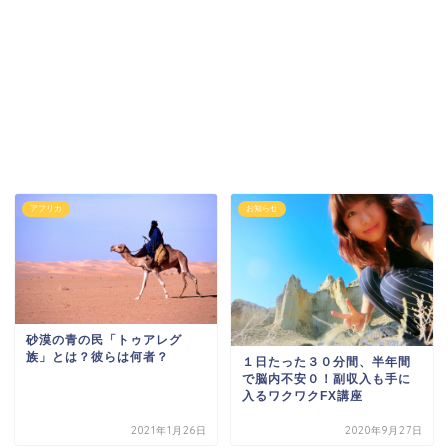
アフリカ
お知らせ
砂漠の青の民「トゥアレグ
族」とは？彼らは何者？
１日たった３０分間、半年間
で脳内不安０！副収入も手に
入るワクワクFX講座
2021年1月26日
2020年9月27日