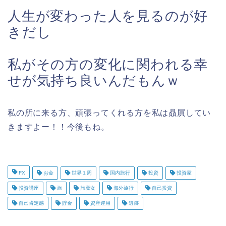
人生が変わった人を見るのが好
きだし
私がその方の変化に関われる幸
せが気持ち良いんだもんｗ
私の所に来る方、頑張ってくれる方を私は贔屓してい
きますよー！！今後もね。
FX
お金
世界１周
国内旅行
投資
投資家
投資講座
旅
旅魔女
海外旅行
自己投資
自己肯定感
貯金
資産運用
遺跡