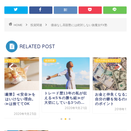
HOME
投資関連
価値なし高額塾には絶対しない旅魔女FX塾
RELATED POST
の学び＆マインド
投資関連
日々の学び＆マインド
トレード歴13年の私が伝
悪用厳禁】≪安全≫を
お金と仲良くなる方
える≪5％の勝ち組≫が
ててはいけない理由。
自分の癖を知るのが
大切にしている3つの...
安心≫は捨ててOK
のポイント
2020年9月21日
.
2018年12
2020年9月23日