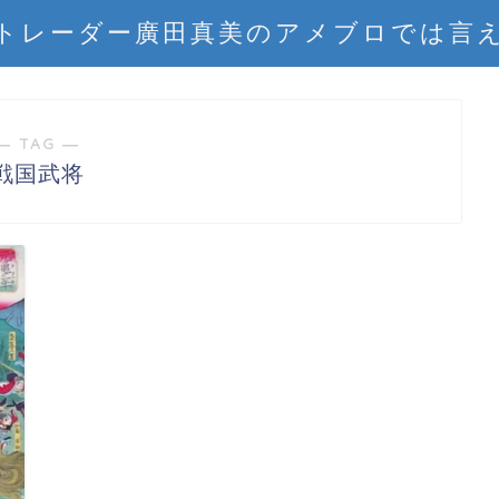
トレーダー廣田真美のアメブロでは言
― TAG ―
戦国武将