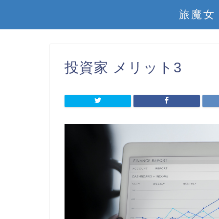
旅魔女
投資家 メリット3