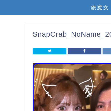
旅魔女
SnapCrab_NoName_20